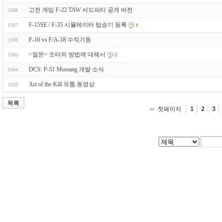
고전 게임 F-22 TAW 서드파티 공개 버전
1508
F-15SE / F-35 시뮬레이터 탑승기 등록
1507
1
F-16 vs F/A-18 수직기동
1506
<질문> 조타의 방법에 대해서
1505
2
DCS: P-51 Mustang 개발 소식
1504
Art of the Kill 유툽 동영상
1503
목록
첫페이지
1
2
3