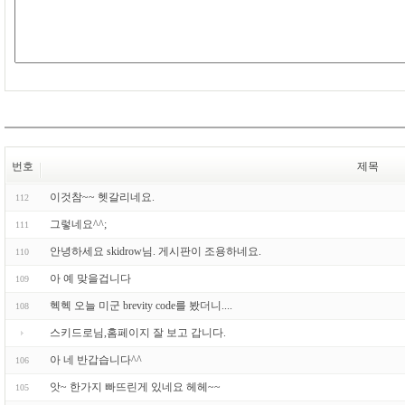
번호
제목
이것참~~ 헷갈리네요.
112
그렇네요^^;
111
안녕하세요 skidrow님. 게시판이 조용하네요.
110
아 예 맞을겁니다
109
헥헥 오늘 미군 brevity code를 봤더니....
108
스키드로님,홈페이지 잘 보고 갑니다.
아 네 반갑습니다^^
106
앗~ 한가지 빠뜨린게 있네요 헤헤~~
105