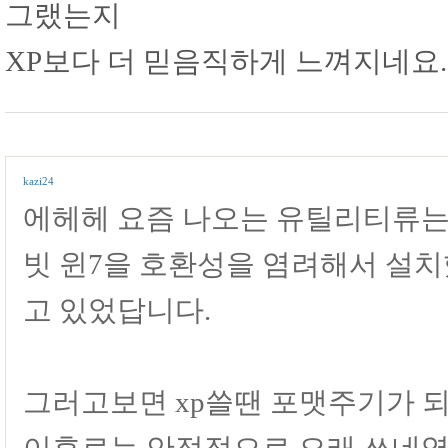
그랬는지
XP보다 더 믿음직하게 느껴지네요.
kazi24
에헤헤 요즘 나오는 유틸리티류는 되
빗 윈7을 호환성을 염려해서 설
고 있었답니다.
그러고보면 xp쓸땐 포맷주기가 되
이후로는 안정적으로 오래 쓰네영 