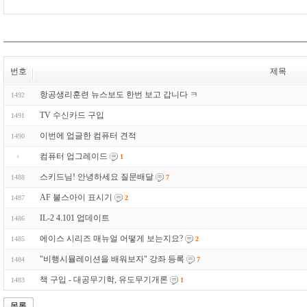
번호
제목
항공생리훈련 뉴스보도 한번 보고 갑니다 ㅋ
1492
TV 수신카드 구입
1491
이번에 업글한 컴퓨터 견적
1490
컴퓨터 업그레이드
1
스키드님! 안녕하세요 질문배달
1488
7
AF 불스아이 표시기
1487
2
IL-2 4.101 업데이트
1486
에이스 시리즈 매뉴얼 어떻게 보는지요?
1485
2
"비행시뮬레이션을 배워보자" 강좌 등록
1484
7
책 구입 - 대공무기학, 유도무기개론
1483
1
목록