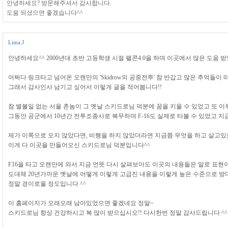
안녕하세요? 방문해주셔서 감사합니다.
도움 되셨으면 좋겠습니다^^
Lima.J
안녕하세요^^ 2000년대 초반 고등학생 시절 팰콘4.0을 하며 이곳에서 많은 도움 받았
어쩌다 링크타고 넘어온 오랜만의 'Skidrow의 공중전투' 참 반갑고 많은 추억들이
그래서 감사인사 남기고 싶어서 이렇게 글을 적어봅니다!!
참 별볼일 없는 서울 촌놈이 그 옛날 스키드로님 덕분에 꿈을 키울 수 있었고 또 
그동안 공군에서 10년간 전투조종사로 복무하며 F-16도 실제로 타볼 수 있었고
제가 이쪽으로 오지 않았다면, 비행을 하지 않았더라면 지금쯤 무엇을 하고 살고
이게 다 이곳을 만들어오신 스키드로님 덕분입니다^^
F16을 타고 오랜만에 와서 지금 언뜻 다시 살펴보아도 이곳의 내용들은 말로 표
도대체 20년가까운 옛날에 어떻게 이렇게 고급진 내용을 이렇게 높은 수준으로 
정말 경이로울 정도입니다 ^^
이 홈페이지가 오래오래 남아있었으면 좋겠네요 정말~
스키드로님 항상 건강하시고 복 많이 받으십시오!! 다시한번 정말 감사드립니다 ^^