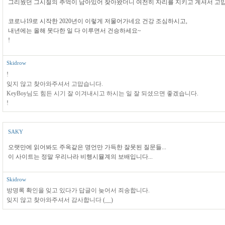
그리웠던 그시절의 추억이 남아있어 찾아왔더니 여전히 자리를 지키고 계셔서 고맙습니
코로나19로 시작한 2020년이 이렇게 저물어가네요 건강 조심하시고,
내년에는 올해 못다한 일 다 이루면서 건승하세요~
!
Skidrow
!
잊지 않고 찾아와주셔서 고맙습니다.
KeyBoy님도 힘든 시기 잘 이겨내시고 하시는 일 잘 되셨으면 좋겠습니다.
!
SAKY
오랫만에 읽어봐도 주옥같은 명언만 가득한 잘못된 질문들...
이 사이트는 정말 우리나라 비행시뮬계의 보배입니다...
Skidrow
방명록 확인을 잊고 있다가 답글이 늦어서 죄송합니다.
잊지 않고 찾아와주셔서 감사합니다 (__)