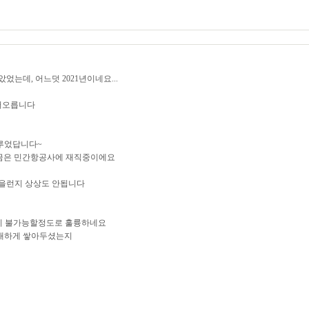
었는데, 어느덧 2021년이네요...
 떠오릅니다
이루었답니다~
 지금은 민간항공사에 재직중이에요
있을런지 상상도 안됩니다
현이 불가능할정도로 훌륭하네요
방대하게 쌓아두셨는지