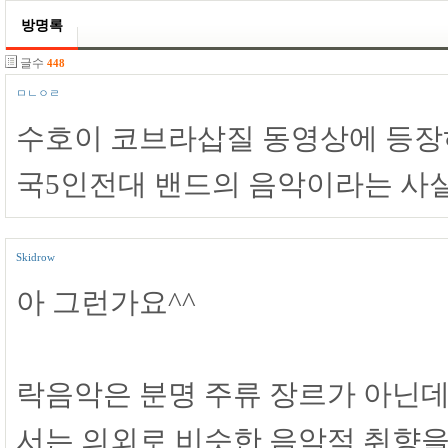
방명록
글수
448
ㅁㄴㅇㄹ
수호이 코브라삽질 동영상에 등장
국5인전대 밴드의 음악이라는 사
Skidrow
아 그런가요^^
락음악은 분명 주류 장르가 아닌데
서는 의외로 비슷한 음악적 취향을