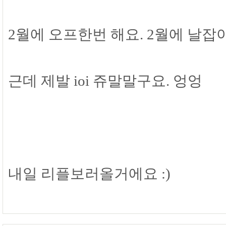
2월에 오프한번 해요. 2월에 날잡
근데 제발 ioi 쥬말말구요. 엉엉
내일 리플보러올거에요 :)