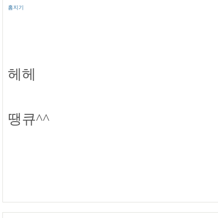
홈지기
헤헤
땡큐^^