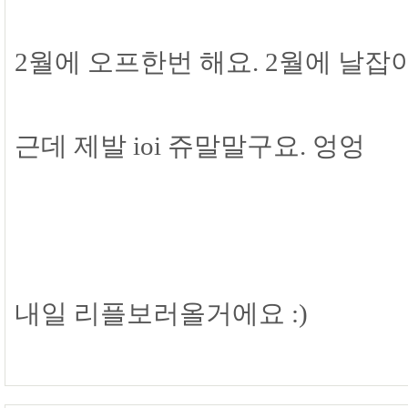
2월에 오프한번 해요. 2월에 날잡
근데 제발 ioi 쥬말말구요. 엉엉
내일 리플보러올거에요 :)