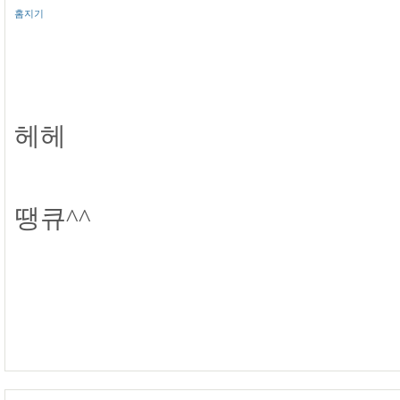
홈지기
헤헤
땡큐^^