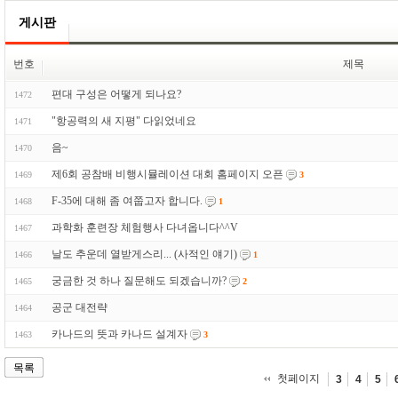
게시판
번호
제목
편대 구성은 어떻게 되나요?
1472
"항공력의 새 지평" 다읽었네요
1471
음~
1470
제6회 공참배 비행시뮬레이션 대회 홈페이지 오픈
1469
3
F-35에 대해 좀 여쭙고자 합니다.
1468
1
과학화 훈련장 체험행사 다녀옵니다^^V
1467
날도 추운데 열받게스리... (사적인 얘기)
1466
1
궁금한 것 하나 질문해도 되겠습니까?
1465
2
공군 대전략
1464
카나드의 뜻과 카나드 설계자
1463
3
목록
첫페이지
3
4
5