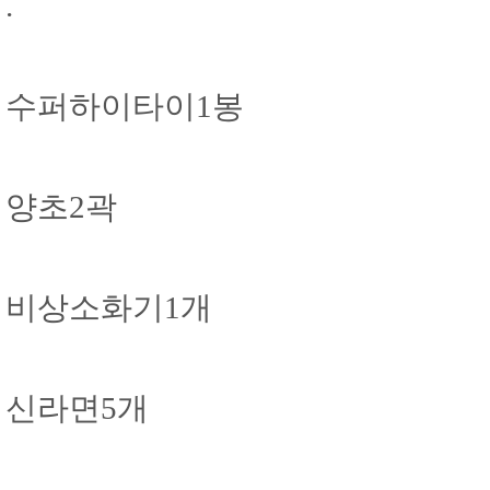
.
수퍼하이타이1봉
양초2곽
비상소화기1개
신라면5개