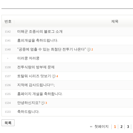
번호
제목
미해군 조종사의 블로그 소개
1542
홈피개설을 축하드립니다.
1541
"공중에 멈출 수 있는 최첨단 전투기 나온다"
1540
2
이러쿵 저러쿵
전투식량의 방부제 문제
1538
토탈워 시리즈 맛보기
1537
4
지적에 감사드립니다^^;
1536
홈페이지 개설을 축하합니다.
1535
안녕하신지요?
1534
3
축하드립니다.
1533
목록
첫페이지
1
2
3