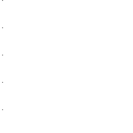
.
.
.
.