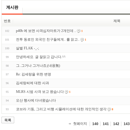
게시판
번호
제목
p40b 에 보면 사격십자마트가 2개인데 ..
102
1
전투 동료인 외국인 친구들에게.. 를 읽고..
101
1
살벌 FLAK -_-;
100
안녕하세요. 글 잘읽고 갑니다.^^
99
그..그거나 그거나죠;(내용無)
98
Re: 김세랑을 위한 변명
97
김세랑씨에 대한 사과
96
MLRS 시범 사격 보고 왔습니다
95
1
오산 행사에 다녀왔습니다
94
코브라 기동, 그리고 비행 시뮬레이션에 대한 개인적인 생각
93
8
목록
첫페이지
140
141
142
143