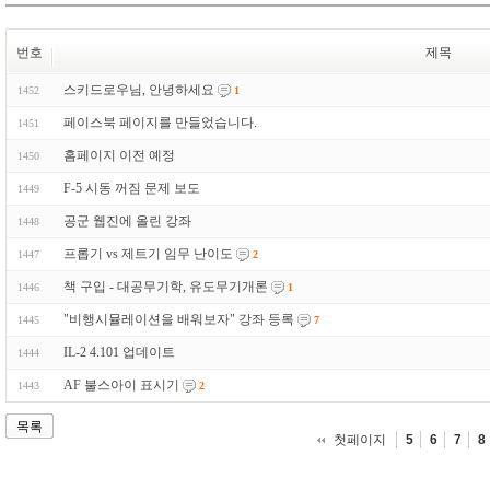
번호
제목
스키드로우님, 안녕하세요
1452
1
페이스북 페이지를 만들었습니다.
1451
홈페이지 이전 예정
1450
F-5 시동 꺼짐 문제 보도
1449
공군 웹진에 올린 강좌
1448
프롭기 vs 제트기 임무 난이도
1447
2
책 구입 - 대공무기학, 유도무기개론
1446
1
"비행시뮬레이션을 배워보자" 강좌 등록
1445
7
IL-2 4.101 업데이트
1444
AF 불스아이 표시기
1443
2
목록
첫페이지
5
6
7
8