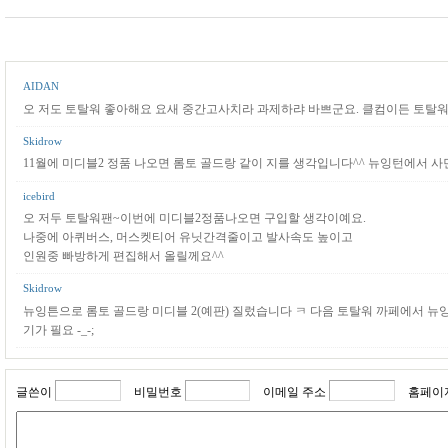
AIDAN
오 저도 토탈워 좋아해요 요새 중간고사치라 과제하랴 바쁘군요. 클컴이든 토탈
Skidrow
11월에 미디블2 정품 나오면 롬토 골드랑 같이 지를 생각입니다^^ 뉴잉턴에서 사
icebird
오 저두 토탈워팬~이번에 미디블2정품나오면 구입할 생각이예요.
나중에 아퀴버스, 머스켓티어 유닛간격줄이고 발사속도 높이고
인원중 빠방하게 편집해서 올릴께요^^
Skidrow
뉴잉튼으로 롬토 골드랑 미디블 2(예판) 질렀습니다 ㅋ 다음 토탈워 까페에서 뉴
기가 필요 -_-;
글쓴이
비밀번호
이메일 주소
홈페이