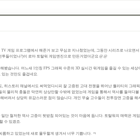
 TV 게임 프로그램에서 해준거 보고 무심코 지나쳤었는데, 그동안 시리즈로 나오면서 
결정적인 전투들이었나?)이 로마 토탈워 게임엔진으로 만든거였더군요 @.@
봤습니다. 어느새 1인칭 FPS 그래픽 수준의 3D 실시간 워게임을 즐길 수 있는 세
 있는 것만도 즐겁네요.
다도, 히스토리 채널에서도 써먹었다시피 잘 고증된 고대 전쟁을 뛰어난 퀄리티의 그래픽
의 물리적 충돌은 막연히 상상만할 수밖에 없었는데 게임을 통해서 역사를 들여다볼 수
려서 상당히 유감스러운 점이 많습니다. 개인 무술 고수들이 전투장면 고증을 해서 
일단 철저한 역사 고증이 됫받침 되어있는 것이 마음에 듭니다. 토탈워의 매력은 게임
 수 있겠죠.
씨름하고 있었는데 새로 몰두할게 생겨서 너무 기쁩니다. ㅋ