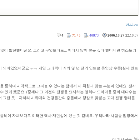
Skidrow
4
71 / 0
40873
2006.10.27
22:10:07
많이 발전했더군요. 그리고 무엇보다도... 어디서 많이 본듯 싶다 했더니만 히스토리
상이 되어있었더군요 ㅜㅠ 게임 그래픽이 거의 몇 년 전의 인트로 동영상 수준(실제 인트
을 통하여 시각적으로 그려볼 수 있다는 점에서 제 취향과 맞는 부분이 있네요. 전사
 있게 됐군요. (중세나 그 이전의 전쟁을 묘사하는 영화나 드라마들 중의 대다수는
그런 듯... 차라리 시위대와 전경들간의 충돌에서 창칼로 맞붙는 고대 전쟁 형태를
플레이 자체보다도 이러한 역사 재현성에 있는 것 같네요. 우리나라 사람들 입장에서
이 게시물을..