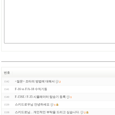
번호
<질문> 조타의 방법에 대해서
1542
2
F-16 vs F/A-18 수직기동
1541
F-15SE / F-35 시뮬레이터 탑승기 등록
1540
1
스키드로우님 안녕하세요
1539
1
스키드로님... 개인적인 부탁을 드리고 싶습니다.
1538
2