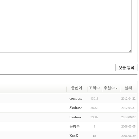
글쓴이
조회수
추천수
날짜
compose
43013
2012-04-22
Skidrow
38765
2012-05-31
Skidrow
39382
2012-06-22
문창록
6
2006-03-05
KooK
18
2006-06-29