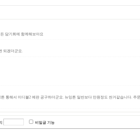
워든 담기회에 함께해보아요
면 되겠더군요.
잉튼 통해서 미디블2 예판 공구하더군요. 뉴잉튼 일반보다 만원정도 싼거같습니다. 주문한
지
비밀글 기능