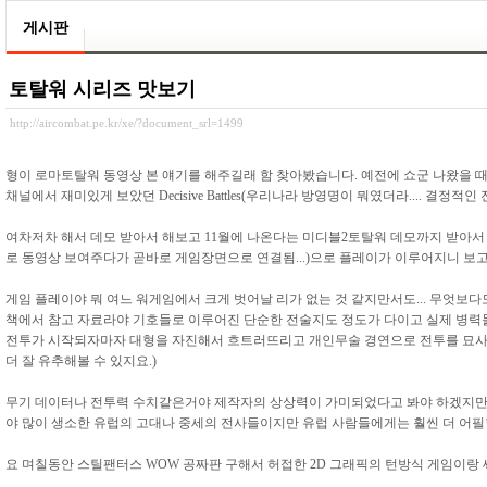
게시판
토탈워 시리즈 맛보기
http://aircombat.pe.kr/xe/?document_srl=1499
형이 로마토탈워 동영상 본 얘기를 해주길래 함 찾아봤습니다. 예전에 쇼군 나왔을 때
채널에서 재미있게 보았던 Decisive Battles(우리나라 방영명이 뭐였더라.... 
여차저차 해서 데모 받아서 해보고 11월에 나온다는 미디블2토탈워 데모까지 받아서 해
로 동영상 보여주다가 곧바로 게임장면으로 연결됨...)으로 플레이가 이루어지니 보고
게임 플레이야 뭐 여느 워게임에서 크게 벗어날 리가 없는 것 같지만서도... 무엇보
책에서 참고 자료라야 기호들로 이루어진 단순한 전술지도 정도가 다이고 실제 병력들
전투가 시작되자마자 대형을 자진해서 흐트러뜨리고 개인무술 경연으로 전투를 묘사해버
더 잘 유추해볼 수 있지요.)
무기 데이터나 전투력 수치같은거야 제작자의 상상력이 가미되었다고 봐야 하겠지만 
야 많이 생소한 유럽의 고대나 중세의 전사들이지만 유럽 사람들에게는 훨씬 더 어필할
요 며칠동안 스틸팬터스 WOW 공짜판 구해서 허접한 2D 그래픽의 턴방식 게임이랑 