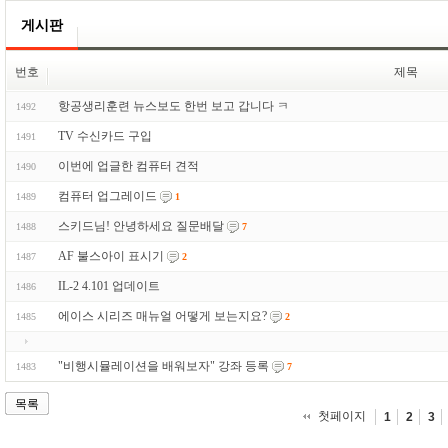
게시판
번호
제목
항공생리훈련 뉴스보도 한번 보고 갑니다 ㅋ
1492
TV 수신카드 구입
1491
이번에 업글한 컴퓨터 견적
1490
컴퓨터 업그레이드
1489
1
스키드님! 안녕하세요 질문배달
1488
7
AF 불스아이 표시기
1487
2
IL-2 4.101 업데이트
1486
에이스 시리즈 매뉴얼 어떻게 보는지요?
1485
2
"비행시뮬레이션을 배워보자" 강좌 등록
1483
7
목록
첫페이지
1
2
3