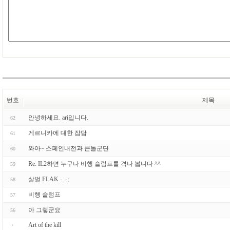
번호
제목
안녕하세요. ari입니다.
62
게르니카에 대한 잡담
61
와아~ 스페인내전과 콘돌군단
60
Re: IL2하면 누구나 비행 슬럼프를 격나 봅니다 ^^
59
살벌 FLAK -_-;
58
비행 슬럼프
57
아 그렇군요
56
Art of the kill