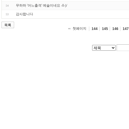
무하하 '어느출격' 예술이네요 -0-)/
54
감사합니다
53
목록
첫페이지
144
145
146
147