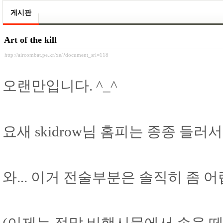
게시판
Art of the kill
http://aircombat.pe.kr/xe/?document_srl=118
오랜만입니다. ^_^
요새 skidrow님 홈피는 종종 들러서
와... 이거 전술부분은 솔직히 좀 