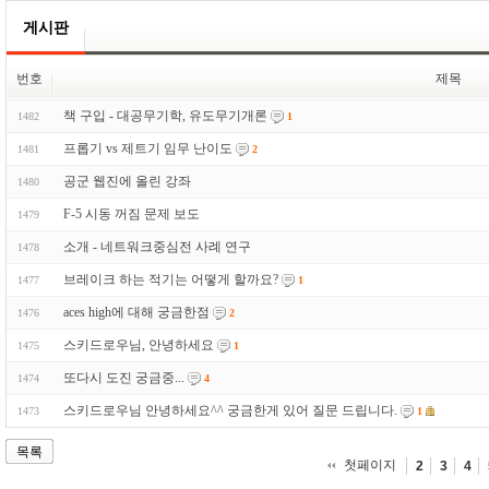
게시판
번호
제목
책 구입 - 대공무기학, 유도무기개론
1482
1
프롭기 vs 제트기 임무 난이도
1481
2
공군 웹진에 올린 강좌
1480
F-5 시동 꺼짐 문제 보도
1479
소개 - 네트워크중심전 사례 연구
1478
브레이크 하는 적기는 어떻게 할까요?
1477
1
aces high에 대해 궁금한점
1476
2
스키드로우님, 안녕하세요
1475
1
또다시 도진 궁금중...
1474
4
스키드로우님 안녕하세요^^ 궁금한게 있어 질문 드립니다.
1473
1
목록
첫페이지
2
3
4