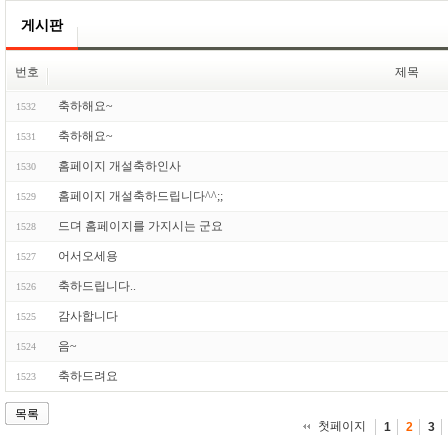
게시판
번호
제목
축하해요~
1532
축하해요~
1531
홈페이지 개설축하인사
1530
홈페이지 개설축하드립니다^^;;
1529
드뎌 홈페이지를 가지시는 군요
1528
어서오세용
1527
축하드립니다..
1526
감사합니다
1525
음~
1524
축하드려요
1523
목록
첫페이지
1
2
3