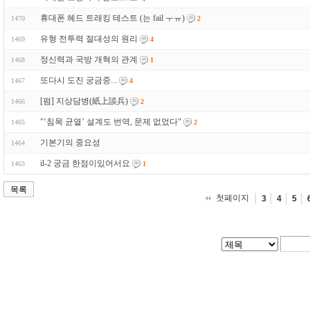
휴대폰 헤드 트래킹 테스트 (는 fail ㅜㅠ)
1470
2
유형 전투력 절대성의 원리
1469
4
정신력과 국방 개혁의 관계
1468
1
또다시 도진 궁금중...
1467
4
[펌] 지상담병(紙上談兵)
1466
2
"‘침목 균열’ 설계도 번역, 문제 없었다"
1465
2
기본기의 중요성
1464
il-2 궁금 한점이있어서요
1463
1
목록
첫페이지
3
4
5