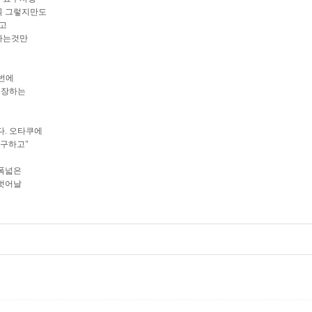
꼭 그렇지만도
르고
라는것만
난번에
주장하는
다. 오타쿠에
불구하고"
을
 폭넓은
 벗어날