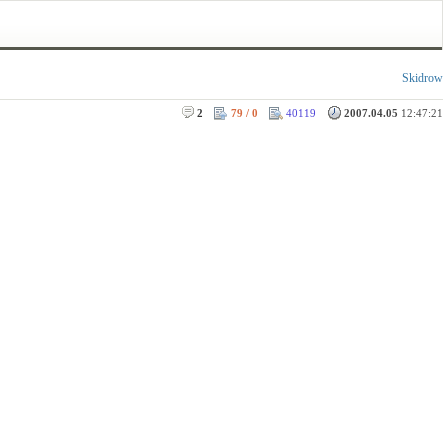
Skidrow
2
79 / 0
40119
2007.04.05
12:47:21