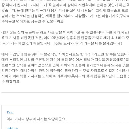
중 하나가 됩니다. 그러나 그게 꼭 밀리터리 상식의 저변확대에 반하는 것인가 하면 
않습니다. 눈에 안띄는 제목과 내용의 기사를 실어서 사람들이 그런게 있는줄도 모
넘어가는 것보다는 선정적인 제목을 달아서라도 사람들이 아 그런 비행기가 있구나
주워듣고 넘어가도 성공일 수 있으니까요.
(헬기잡는 전차 운운하는 것도 사실 같은 맥락이라고 볼 수 있습니다. 다만 제가 지
흑표 기사를 비판했던 것은, 이미 90년대에 실용화된 탄종을 가지고 세계 최초라고 
fact의 왜곡이 있었기 때문입니다. 과장된 묘사와 fact의 왜곡은 다른 문제입니다.)
매니아 입맛에 맞는 것이 꼭 보편적인 사회정서로도 합리적이라고만 할 수는 없습니
대한 부정적인 시각의 근본적인 원인이 특정 분야에서 해박한 지식을 가졌음에도 "
보편적인 상식을 결여하였음으로 인해 사회와의 소통이 불가능하다는데 있다는 것
감안한다면, 매니아적인 관점이 극단적이 되어간다는 것을 자랑으로 여길게 아니라
시야와 이해력을 가지려는 노력이 따라주어야 吳나라의 德이 많은 侯작님의 모습을
수 있겠지요.
Talez
역시 어디나 상부의 지시는 막강하군요.
Skidrow