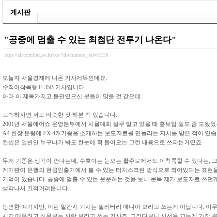
게시판
"공중에 멈출 수 있는 최첨단 전투기 나온다"
http://aircombat.pe.kr/xe/?document_srl=1996
오늘자 서울경제에 나온 기사제목인데요.
수직이착륙형 F-35B 기사입니다.
아마 이 제목가지고 불만있으신 분들이 많을 것 같은데...
고백하자면 저도 비슷한 짓 해본 적 있습니다.
2001년 서울에어쇼 운영본부에서 시뮬대회 실무 맡고 있을 때 홍보팀 일도 좀 도왔었
A4 한장 분량에 FX 4개기종을 소개하는 보도자료를 만들라는 지시를 받은 적이 있습
컨셉은 일반인 누구나가 봐도 한눈에 확 들어오는 그런 내용으로 쓰라는거였죠.
두개 기종은 생각이 안나는데, 수호이는 눈오는 활주로에서도 이착륙할 수 있다는, 
계기판이 은행의 현금인출기에서 볼 수 있는 터치스크린 방식으로 되어있다는 표현
기억이 있습니다. 공중에 멈출 수 있는 운운하는 것을 보니 문득 제가 보도자료 쓰던
생각나서 끄적거려봅니다.
당연한 얘기지만, 이런 일간지 기사는 밀리터리 매니아 보라고 쓰는게 아닙니다. 아
시간 때우려고 신문보는 사람 보라고 쓰는 기사죠. 그러다보니 시선을 끄는게 가장 