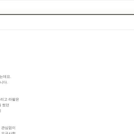
는데요.
니다.
그리고 라팔은
을 썼던
게
무 관심없이
큰 요구사항