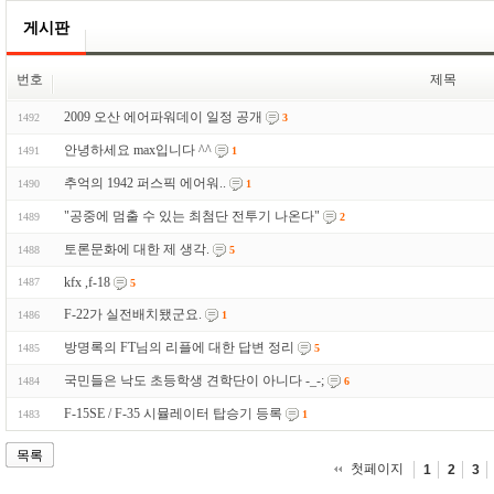
게시판
번호
제목
2009 오산 에어파워데이 일정 공개
1492
3
안녕하세요 max입니다 ^^
1491
1
추억의 1942 퍼스픽 에어워..
1490
1
"공중에 멈출 수 있는 최첨단 전투기 나온다"
1489
2
토론문화에 대한 제 생각.
1488
5
kfx ,f-18
1487
5
F-22가 실전배치됐군요.
1486
1
방명록의 FT님의 리플에 대한 답변 정리
1485
5
국민들은 낙도 초등학생 견학단이 아니다 -_-;
1484
6
F-15SE / F-35 시뮬레이터 탑승기 등록
1483
1
목록
첫페이지
1
2
3