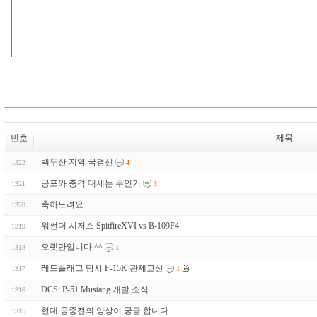
번호
제목
백두산 지역 국경선
1322
4
공포와 충격 대세는 무인기
1321
3
축하드려요
1320
워썬더 시저스 SpitfireXVI vs B-109F4
1319
오랫만입니다.^^
1318
1
레드플래그 당시 F-15K 관제교신
1317
1
DCS: P-51 Mustang 개발 소식
1316
현대 공중전의 양상이 궁금 합니다.
1315