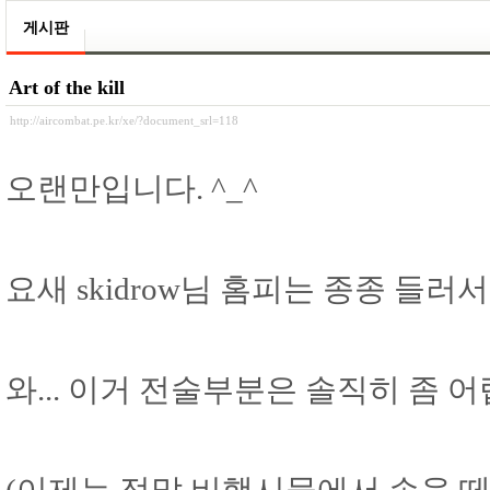
게시판
Art of the kill
http://aircombat.pe.kr/xe/?document_srl=118
오랜만입니다. ^_^
요새 skidrow님 홈피는 종종 들러서
와... 이거 전술부분은 솔직히 좀 