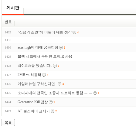
게시판
번호
"신념의 조인"의 어원에 대한 생각
1432
4
1431
aces high에 대해 궁금한점
1430
2
블랙 샤크에서 구버전 트랙IR 사용
1429
백야3.98을 봤습니다..
1428
2
2MB vs 히틀러
1427
3
게임매뉴얼 구하신다면..
1426
3
소녀시대의 전국민 조종사 프로젝트 동참 ㅡ.ㅡ
1425
4
Generation Kill 감상
1424
1
AF 불스아이 표시기
1423
2
목록