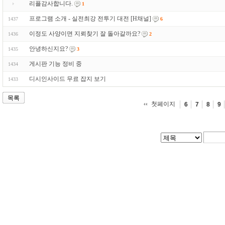
리플감사합니다.
1
프로그램 소개 - 실전최강 전투기 대전 [H채널]
1437
6
이정도 사양이면 지뢰찾기 잘 돌아갈까요?
1436
2
안녕하신지요?
1435
3
게시판 기능 정비 중
1434
디시인사이드 무료 잡지 보기
1433
목록
첫페이지
6
7
8
9