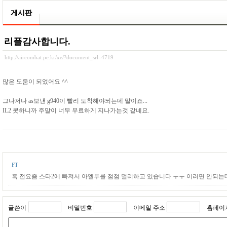
게시판
리플감사합니다.
http://aircombat.pe.kr/xe/?document_srl=4719
많은 도움이 되었어요 ^^
그나저나 as보낸 g940이 빨리 도착해야되는데 말이죠...
IL2 못하니까 주말이 너무 무료하게 지나가는것 같네요.
FT
흑 전요즘 스타2에 빠져서 아엘투를 점점 멀리하고 있습니다 ㅜㅜ 이러면 안되는
글쓴이
비밀번호
이메일 주소
홈페이