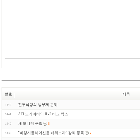
번호
제목
전투식량의 방부제 문제
1442
ATI 드라이버의 IL-2 버그 픽스
1441
새 모니터 구입
1440
5
"비행시뮬레이션을 배워보자" 강좌 등록
1439
7