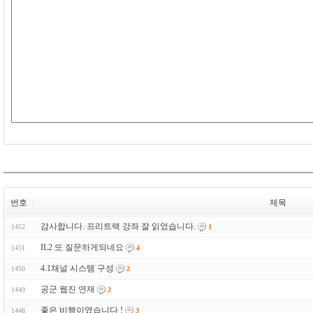
번호
제목
감사합니다. 프리트랙 강좌 잘 읽었습니다.
1452
1
IL2 또 질문하게되네요
1451
4
4.1채널 시스템 구성
1450
2
공군 웹진 연재
1449
2
좋은 비행이였습니다 !
1448
3