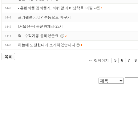
- 훈련비행 경비행기, 바퀴 없이 비상착륙 '아찔' -
1447
1
프리팰콘5 FOV 수동으로 바꾸기
1446
[서울신문] 공군관제사 25시
1445
헉.. 수직기동 올리셨군요.
1444
2
하늘에 도전한다에 소개하였습니다
1443
1
목록
첫페이지
5
6
7
8