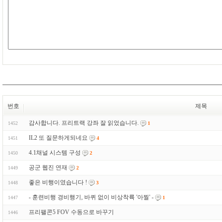
번호
제목
감사합니다. 프리트랙 강좌 잘 읽었습니다.
1452
1
IL2 또 질문하게되네요
1451
4
4.1채널 시스템 구성
1450
2
공군 웹진 연재
1449
2
좋은 비행이였습니다 !
1448
3
- 훈련비행 경비행기, 바퀴 없이 비상착륙 '아찔' -
1447
1
프리팰콘5 FOV 수동으로 바꾸기
1446