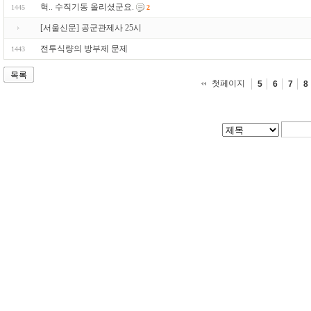
헉.. 수직기동 올리셨군요.
1445
2
[서울신문] 공군관제사 25시
전투식량의 방부제 문제
1443
목록
첫페이지
5
6
7
8