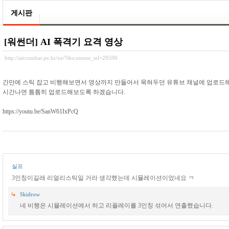
게시판
[워썬더] AI 폭격기 요격 영상
http://aircombat.pe.kr/xe/?document_srl=28590
간만에 스틱 잡고 비행해보면서 영상까지 만들어서 묵혀두던 유튜브 채널에 업로드
시간나면 틈틈히 업로드해보도록 하겠습니다.
https://youtu.be/SanW61IxPcQ
실프
3인칭이길래 리얼리스틱일 거라 생각했는데 시뮬레이션이었네요 ㅋ
Skidrow
네 비행은 시뮬레이션에서 하고 리플레이를 3인칭 섞어서 연출했습니다.