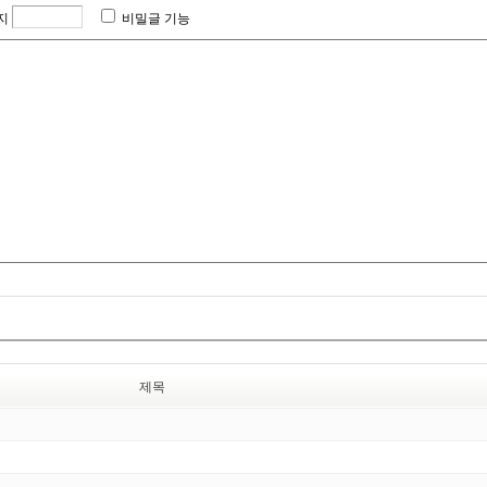
지
비밀글 기능
제목