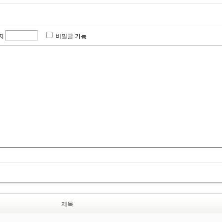
지
비밀글 기능
제목