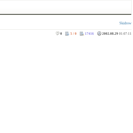
Skidrow
0
5 / 0
17416
2002.08.29
01:07:11