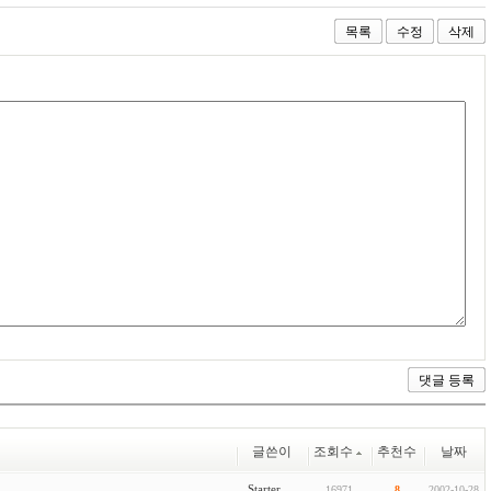
목록
수정
삭제
글쓴이
조회수
추천수
날짜
Starter
16971
8
2002-10-28