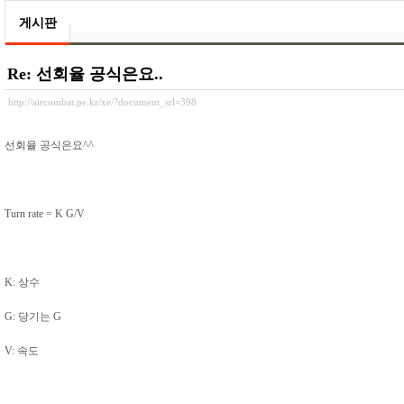
게시판
Re: 선회율 공식은요..
http://aircombat.pe.kr/xe/?document_srl=398
선회율 공식은요^^
Turn rate = K G/V
K: 상수
G: 당기는 G
V: 속도