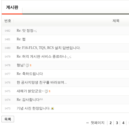
게시판
번호
제목
Re: 앗 정정--;
1482
Re: 쩝
1481
Re: F16-FLCS, TQS, RCS 설치 답변입니다.
1480
Re: 허걱 게시판 서비스 종료라니-_-;
1479
형님!
1478
1
Re: 축하드립니다
1477
한 공사지망생 친구를 바라보며...
1476
새해가 밝았군요~
1475
1
Re: 감사합니다^^
1474
기념 사진 한장입니다.
1473
목록
첫페이지
2
3
4