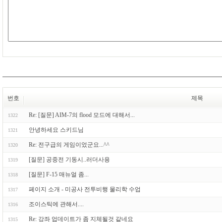
번호
제목
Re: [질문] AIM-7의 flood 모드에 대해서...
1322
안녕하세요 스키드님
1321
Re: 전구급의 게임이었군요...^^
1320
[질문] 공중전 기동시..러더사용
1319
[질문] F-15 매뉴얼 좀...
1318
페이지 소개 - 미공사 전투비행 물리학 수업
1317
조이스틱에 관해서....
1316
Re: 강좌 업데이트가 좀 지체될것 같네요
1315