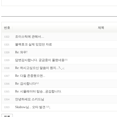
번호
제목
조이스틱에 관해서....
1322
블랙호크 실제 있었던 자료
1321
Re: 와우!
1320
답변감사합니다. 궁금중이 풀렸네용^^
1319
Re: 하시고싶으신 말씀이 뭔지...?-_-;
1318
Re: 다들 존중했으면...
1317
Re: 감사합니다^^
1316
Re: 시뮬레이터 탑승...공감합니다.
1315
안녕하세요 스키드님
1314
Skidrow님... 오타 발견 ^^;
1313