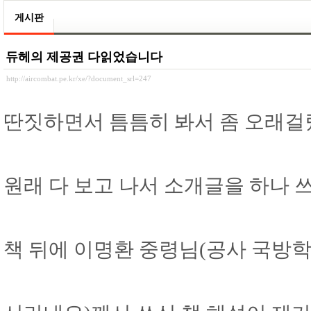
게시판
듀헤의 제공권 다읽었습니다
http://aircombat.pe.kr/xe/?document_srl=247
딴짓하면서 틈틈히 봐서 좀 오래걸렸
원래 다 보고 나서 소개글을 하나 
책 뒤에 이명환 중령님(공사 국방