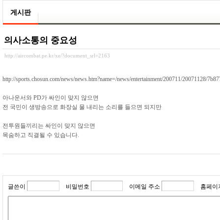
게시판
의사소통의 중요성
http://aircombat.pe.kr/xe/?document_srl=2163
http://sports.chosun.com/news/news.htm?name=/news/entertainment/200711/20071128/7b8
아나운서와 PD가 싸인이 맞지 않으면
전 국민이 생방송으로 화장실 물 내리는 소리를 들으면 되지만
전투원들끼리는 싸인이 맞지 않으면
목숨하고 직결될 수 있습니다.
글쓴이
비밀번호
이메일 주소
홈페이