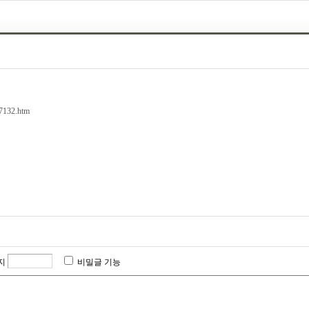
77132.htm
지
비밀글 기능