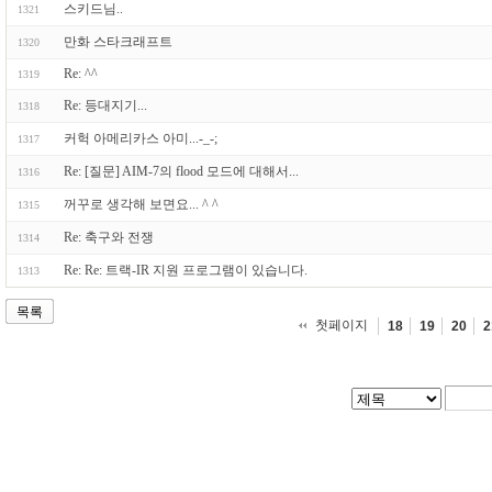
스키드님..
1321
만화 스타크래프트
1320
Re: ^^
1319
Re: 등대지기...
1318
커헉 아메리카스 아미...-_-;
1317
Re: [질문] AIM-7의 flood 모드에 대해서...
1316
꺼꾸로 생각해 보면요... ^ ^
1315
Re: 축구와 전쟁
1314
Re: Re: 트랙-IR 지원 프로그램이 있습니다.
1313
목록
첫페이지
18
19
20
2