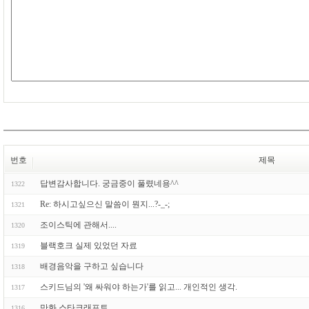
번호
제목
답변감사합니다. 궁금중이 풀렸네용^^
1322
Re: 하시고싶으신 말씀이 뭔지...?-_-;
1321
조이스틱에 관해서....
1320
블랙호크 실제 있었던 자료
1319
배경음악을 구하고 싶습니다
1318
스키드님의 '왜 싸워야 하는가'를 읽고... 개인적인 생각.
1317
만화 스타크래프트
1316