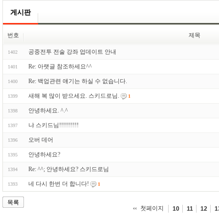
게시판
번호
제목
공중전투 전술 강좌 업데이트 안내
1402
Re: 아랫글 참조하세요^^
1401
Re: 백업관련 얘기는 하실 수 없습니다.
1400
새해 복 많이 받으세요. 스키드로님.
1399
1
안녕하세요. ^.^
1398
냐 스키드님!!!!!!!!!!
1397
오버 데어
1396
안녕하세요?
1395
Re: ^^; 안녕하세요? 스키드로님
1394
네 다시 한번 더 합니다!
1393
1
목록
첫페이지
10
11
12
1