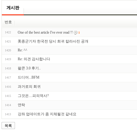
게시판
번호
One of the best article I've ever read !!
1422
1
美종군기자 한국전 당시 희귀 칼라사진 공개
1421
Re: ^^
1420
Re: 의견 감사합니다
1419
팔콘 3.0 후기..
1418
드디어...BFM
1417
과거로의 회귀
1416
그것은....피의역사?
1415
연락
1414
강좌 업데이트가 좀 지체될것 같네요
1413
목록