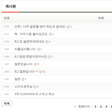
게시판
번호
제목
으힛~ 너무 질문을 많이 하는것 같네요.
1472
3
헉.. 수직기동 올리셨군요.
1471
2
IL2 또 질문하게되네요
1470
4
리플감사합니다.
1469
1
il-2 궁금 한점이있어서요
1468
1
질문있습니다.
1467
9
IL2 질문입니다 ^^
1466
12
질문
1465
2
스키드로우님
1464
4
ATI 드라이버의 IL-2 버그 픽스
1463
목록
첫페이지
3
4
5