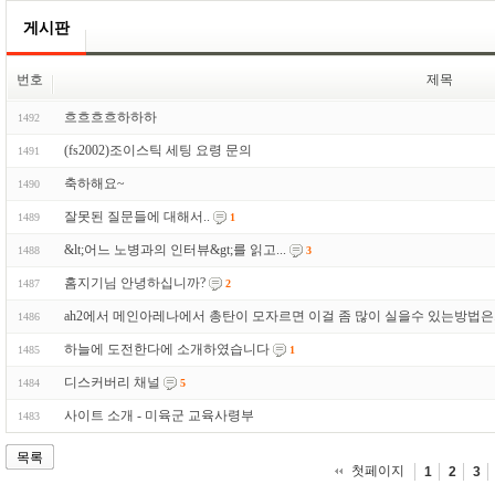
게시판
번호
제목
흐흐흐흐하하하
1492
(fs2002)조이스틱 세팅 요령 문의
1491
축하해요~
1490
잘못된 질문들에 대해서..
1489
1
&lt;어느 노병과의 인터뷰&gt;를 읽고...
1488
3
홈지기님 안녕하십니까?
1487
2
ah2에서 메인아레나에서 총탄이 모자르면 이걸 좀 많이 실을수 있는방법은..
1486
하늘에 도전한다에 소개하였습니다
1485
1
디스커버리 채널
1484
5
사이트 소개 - 미육군 교육사령부
1483
목록
첫페이지
1
2
3