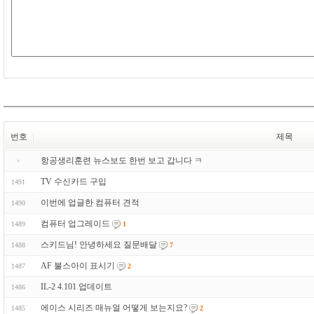
번호
제목
항공생리훈련 뉴스보도 한번 보고 갑니다 ㅋ
TV 수신카드 구입
1491
이번에 업글한 컴퓨터 견적
1490
컴퓨터 업그레이드
1489
1
스키드님! 안녕하세요 질문배달
1488
7
AF 불스아이 표시기
1487
2
IL-2 4.101 업데이트
1486
에이스 시리즈 매뉴얼 어떻게 보는지요?
1485
2