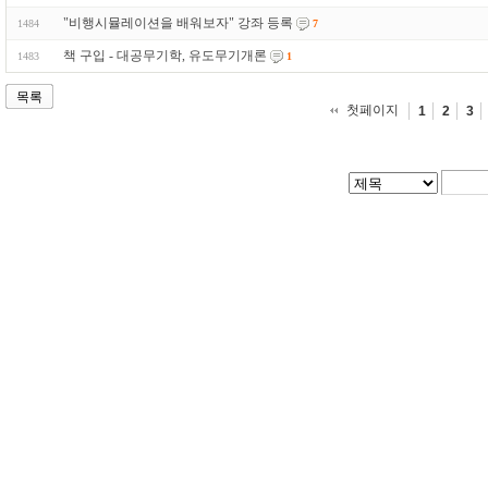
"비행시뮬레이션을 배워보자" 강좌 등록
1484
7
책 구입 - 대공무기학, 유도무기개론
1483
1
목록
첫페이지
1
2
3