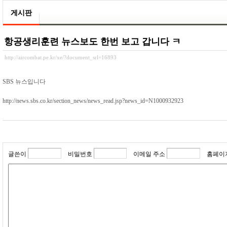
게시판
항공생리훈련 뉴스보도 한번 보고 갑니다 ㅋ
http://aircombat.pe.kr/xe/?document_srl=16893
SBS 뉴스입니다
http://news.sbs.co.kr/section_news/news_read.jsp?news_id=N1000932923
글쓴이
비밀번호
이메일 주소
홈페이