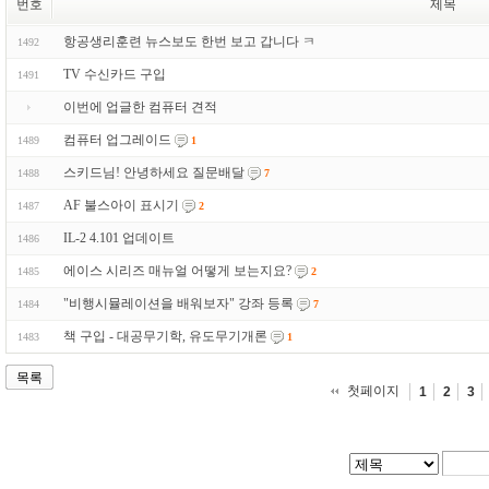
번호
제목
항공생리훈련 뉴스보도 한번 보고 갑니다 ㅋ
1492
TV 수신카드 구입
1491
이번에 업글한 컴퓨터 견적
컴퓨터 업그레이드
1489
1
스키드님! 안녕하세요 질문배달
1488
7
AF 불스아이 표시기
1487
2
IL-2 4.101 업데이트
1486
에이스 시리즈 매뉴얼 어떻게 보는지요?
1485
2
"비행시뮬레이션을 배워보자" 강좌 등록
1484
7
책 구입 - 대공무기학, 유도무기개론
1483
1
목록
첫페이지
1
2
3