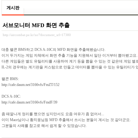
게시판
서브모니터 MFD 화면 추출
http://aircombat.pe.kr/xe/?document_srl=17380
대충 팰콘 BMS하고 DCS A-10C의 MFD 화면을 추출해봤습니다.
이거 두가지는 게임 자체에서 화면 추출 기능을 지원해서 일단 이거부터 뽑아봤고요.
다른 게임들은 별도 유틸리티를 사용하며 계기 등을 뽑을 수 있는 것 같은데 게임 별
IL-2의 경우에는 계기판을 커스텀으로 만들고 데이터를 뽑아올 수 있는 유틸리티가 
팰콘 BMS:
http://cafe.daum.net/3166vfs/FmZT/152
DCS A-10C:
http://cafe.daum.net/3166vfs/FmdF/39
좀 때깔나게 정리를 했으면 싶지만서도 요즘 여유가 좀 없어서...
이미 Mace님이나 황치웅님등 MFD 추출해서 쓰시는 분들이 계시는 것 같더군요.
그분들의 사례를 참고로 해서 쉽게 할 수 있었습니다.