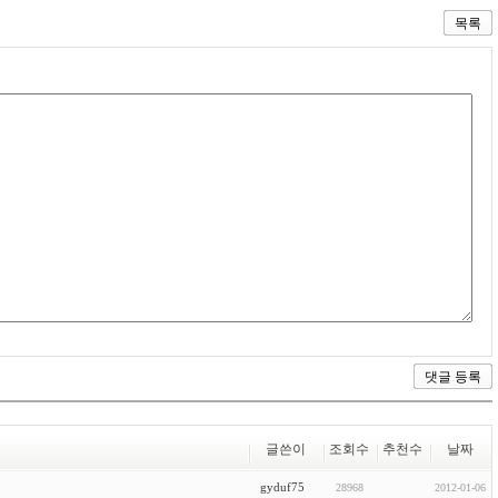
목록
글쓴이
조회수
추천수
날짜
gyduf75
28968
2012-01-06