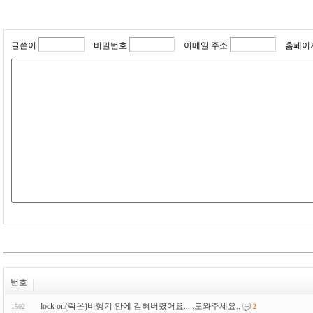
글쓴이
비밀번호
이메일 주소
홈페이
번호
lock on(락온)비행기 안에 갇혀버렸어요.....도와주세요..
1502
2