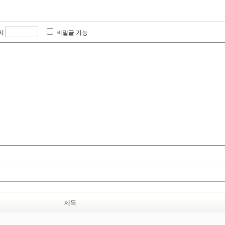
지
비밀글 기능
제목