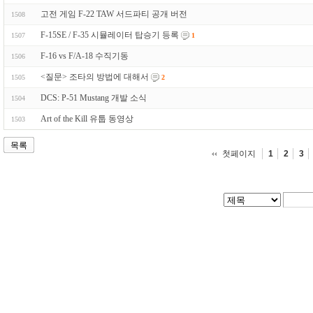
고전 게임 F-22 TAW 서드파티 공개 버전
1508
F-15SE / F-35 시뮬레이터 탑승기 등록
1507
1
F-16 vs F/A-18 수직기동
1506
<질문> 조타의 방법에 대해서
1505
2
DCS: P-51 Mustang 개발 소식
1504
Art of the Kill 유툽 동영상
1503
목록
첫페이지
1
2
3