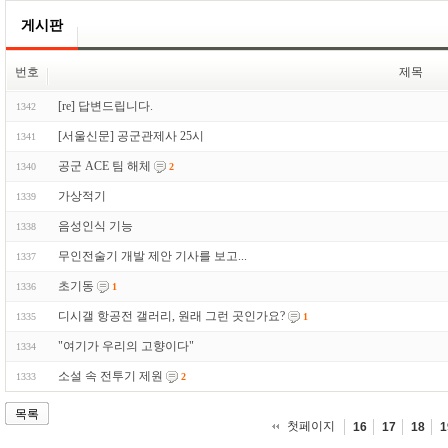
게시판
번호
제목
[re] 답변드립니다.
1342
[서울신문] 공군관제사 25시
1341
공군 ACE 팀 해체
1340
2
가상적기
1339
음성인식 기능
1338
무인전술기 개발 제안 기사를 보고...
1337
초기동
1336
1
디시갤 항공전 갤러리, 원래 그런 곳인가요?
1335
1
"여기가 우리의 고향이다"
1334
소설 속 전투기 제원
1333
2
목록
첫페이지
16
17
18
1