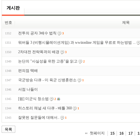
게시판
번호
제목
전투의 공자 3배수 법칙
1352
3
워버들 3 (비행시뮬레이션게임) 과 wwiionline 게임을 무료로 하는방법 ...
1351
2차대전 전략폭격의 배경
1350
3
논단의 "사실성을 위한 고증"을 읽고
1349
2
편의점 택배
1348
국군방송 다큐 - 미 육군 신병훈련소
1347
1
서점 나들이
1346
[펌] 미군식 청소법
1345
2
히스토리 채널 새 다큐 - 배틀 360
1344
1
잘못된 질문들에 대해서..
1343
1
목록
첫페이지
15
16
17
1