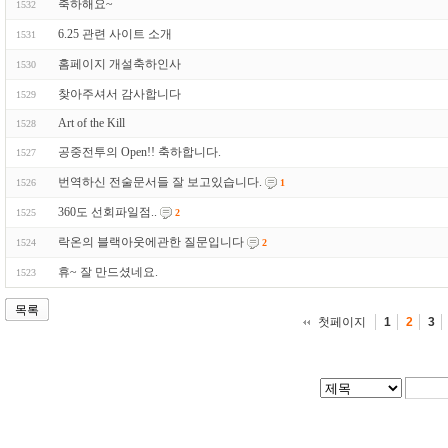
축하해요~
1532
6.25 관련 사이트 소개
1531
홈페이지 개설축하인사
1530
찾아주셔서 감사합니다
1529
Art of the Kill
1528
공중전투의 Open!! 축하합니다.
1527
번역하신 전술문서들 잘 보고있습니다.
1526
1
360도 선회파일점..
1525
2
락온의 블랙아웃에관한 질문입니다
1524
2
휴~ 잘 만드셨네요.
1523
목록
첫페이지
1
2
3