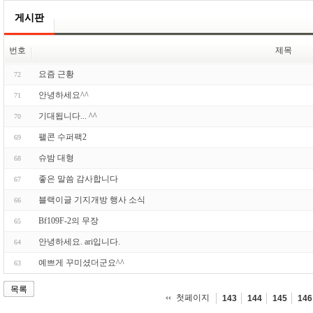
게시판
번호
제목
요즘 근황
72
안녕하세요^^
71
기대됩니다... ^^
70
팰콘 수퍼팩2
69
슈밤 대형
68
좋은 말씀 감사합니다
67
블랙이글 기지개방 행사 소식
66
Bf109F-2의 무장
65
안녕하세요. ari입니다.
64
예쁘게 꾸미셨더군요^^
63
목록
첫페이지
143
144
145
146