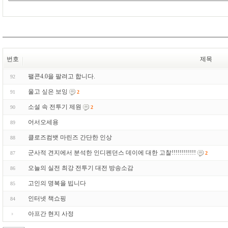
번호
제목
팰콘4.0을 팔려고 합니다.
92
울고 싶은 보잉
91
2
소설 속 전투기 제원
90
2
어서오세용
89
클로즈컴뱃 마린즈 간단한 인상
88
군사적 견지에서 분석한 인디펜던스 데이에 대한 고찰!!!!!!!!!!!!
87
2
오늘의 실전 최강 전투기 대전 방송소감
86
고인의 명복을 빕니다
85
인터넷 책쇼핑
84
아프간 현지 사정