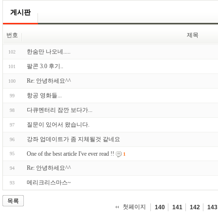
게시판
번호
제목
한숨만 나오네.....
102
팔콘 3.0 후기..
101
Re: 안녕하세요^^
100
항공 영화들...
99
다큐멘터리 잠깐 보다가...
98
질문이 있어서 왔습니다.
97
강좌 업데이트가 좀 지체될것 같네요
96
One of the best article I've ever read !!
95
1
Re: 안녕하세요^^
94
메리크리스마스~
93
목록
첫페이지
140
141
142
143