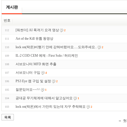
게시판
번호
[워썬더] AI 폭격기 요격 영상
112
2
Art of the Kill 유툽 동영상
111
lock on(락온)비행기 안에 갇혀버렸어요.....도와주세요..
110
2
IL-2 COD CEM 예제 - First Solo / 허리케인
109
서브모니터 MFD 화면 추출
108
서브모니터 구입
107
4
PS3 Eye 캠 구입 및 설정
106
2
질문있어요~~^^
105
1
공대공 무기체계에 대해서 알고싶어요
104
1
lock on(락온)에서 가만히 있는데 자꾸 추락해요
103
2
목록
첫