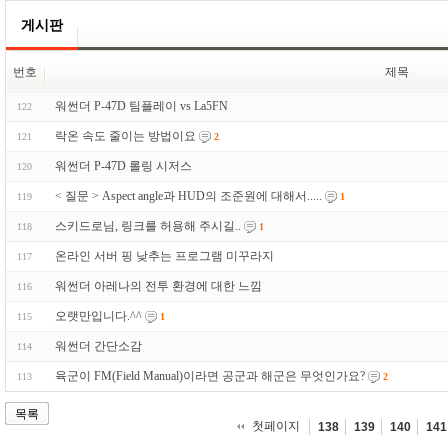
게시판
번호
제목
워썬더 P-47D 팀플레이 vs La5FN
122
락온 속도 줄이는 방법이요
121
2
워썬더 P-47D 롤링 시저스
120
< 질문 > Aspect angle과 HUD의 조준원에 대해서.....
119
1
스키드로님, 링크를 허용해 주시길..
118
1
온라인 서버 핑 낮추는 프로그램 미꾸라지
117
워썬더 아레나의 전투 환경에 대한 느낌
116
오랫만입니다.^^
115
1
워썬더 간단소감
114
육군이 FM(Field Manual)이라면 공군과 해군은 무엇인가요?
113
2
목록
첫페이지
138
139
140
141