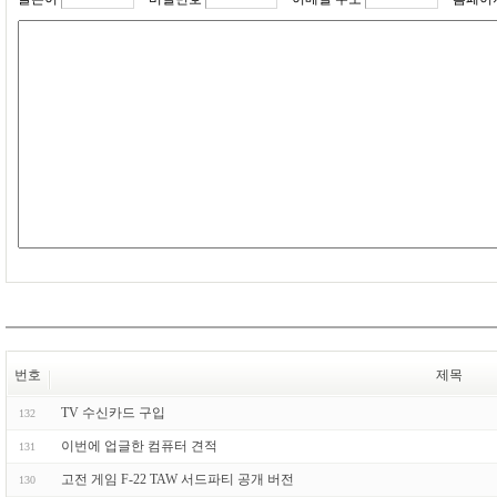
번호
제목
TV 수신카드 구입
132
이번에 업글한 컴퓨터 견적
131
고전 게임 F-22 TAW 서드파티 공개 버전
130