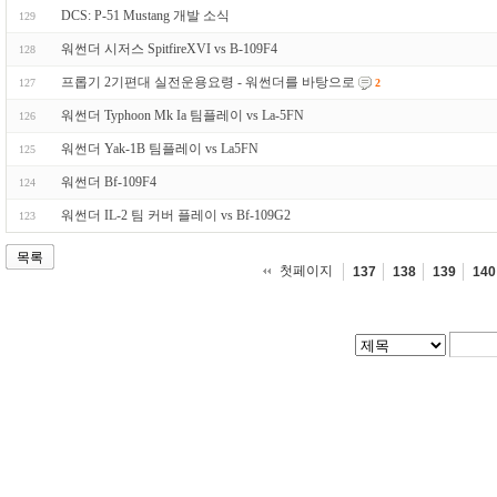
DCS: P-51 Mustang 개발 소식
129
워썬더 시저스 SpitfireXVI vs B-109F4
128
프롭기 2기편대 실전운용요령 - 워썬더를 바탕으로
127
2
워썬더 Typhoon Mk Ia 팀플레이 vs La-5FN
126
워썬더 Yak-1B 팀플레이 vs La5FN
125
워썬더 Bf-109F4
124
워썬더 IL-2 팀 커버 플레이 vs Bf-109G2
123
목록
첫페이지
137
138
139
140