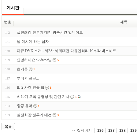
게시판
번호
제목
실전최강 전투기 대전 방송시간 업데이트
142
날 미치게 하는 남자
141
다큐 DVD 소개 - 제2차 세계대전 다큐멘터리 10부작 박스세트
140
안녕하세요 skidrow님
139
5
초기동
138
1
부디 이곳은...
137
IL-2 사격 연습 팁
136
1
A-10기 오폭 동영상 및 관련 기사
135
3
항공 유머
134
1
실전최강 전투기 대전
133
3
목록
첫페이지
136
137
138
139